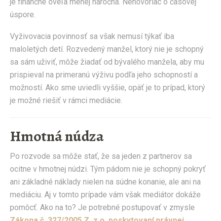
je finančne oveľa menej náročná. Nehovoriac o časovej
úspore.
Vyživovacia povinnosť sa však nemusí týkať iba
maloletých detí. Rozvedený manžel, ktorý nie je schopný
sa sám uživiť, môže žiadať od bývalého manžela, aby mu
prispieval na primeranú výživu podľa jeho schopností a
možností. Ako sme uviedli vyššie, opäť je to prípad, ktorý
je možné riešiť v rámci mediácie.
Hmotná núdza
Po rozvode sa môže stať, že sa jeden z partnerov sa
ocitne v hmotnej núdzi. Tým pádom nie je schopný pokryť
ani základné náklady nielen na súdne konanie, ale ani na
mediáciu. Aj v tomto prípade vám však mediátor dokáže
pomôcť. Ako na to? Je potrebné postupovať v zmysle
Zákona č. 327/2005 Z. z o poskytovaní právnej