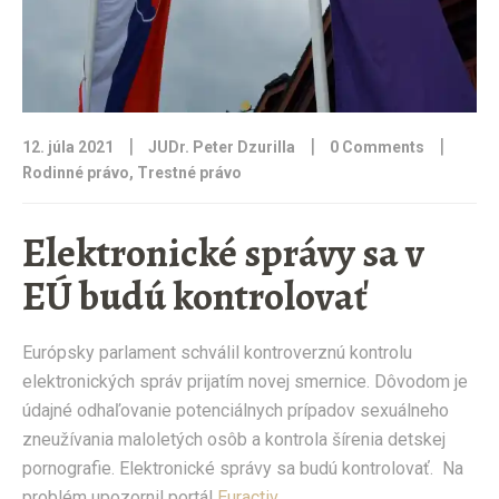
|
|
|
12. júla 2021
JUDr. Peter Dzurilla
0 Comments
Rodinné právo
,
Trestné právo
Elektronické správy sa v
EÚ budú kontrolovať
Európsky parlament schválil kontroverznú kontrolu
elektronických správ prijatím novej smernice. Dôvodom je
údajné odhaľovanie potenciálnych prípadov sexuálneho
zneužívania maloletých osôb a kontrola šírenia detskej
pornografie. Elektronické správy sa budú kontrolovať. Na
problém upozornil portál
Euractiv
.