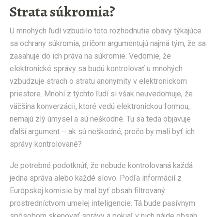
Strata súkromia?
U mnohých ľudí vzbudilo toto rozhodnutie obavy týkajúce
sa ochrany súkromia, pričom argumentujú najmä tým, že sa
zasahuje do ich práva na súkromie. Vedomie, že
elektronické správy sa budú kontrolovať u mnohých
vzbudzuje strach o stratu anonymity v elektronickom
priestore. Mnohí z týchto ľudí si však neuvedomuje, že
väčšina konverzácii, ktoré vedú elektronickou formou,
nemajú zlý úmysel a sú neškodné. Tu sa teda objavuje
ďalší argument – ak sú neškodné, prečo by mali byť ich
správy kontrolované?
Je potrebné podotknúť, že nebude kontrolovaná každá
jedna správa alebo každé slovo. Podľa informácií z
Európskej komisie by mal byť obsah filtrovaný
prostredníctvom umelej inteligencie. Tá bude pasívnym
spôsobom skenovať správy a pokiaľ v nich nájde obsah,