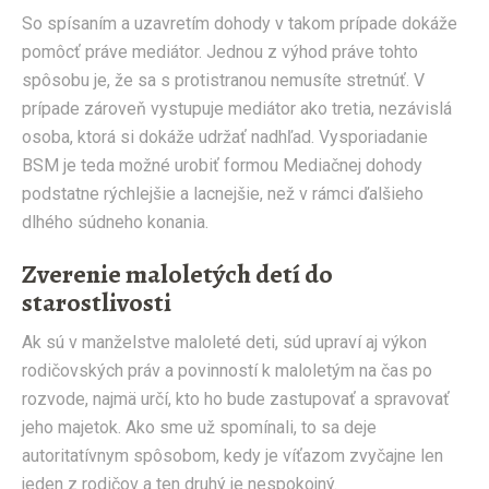
So spísaním a uzavretím dohody v takom prípade dokáže
pomôcť práve mediátor. Jednou z výhod práve tohto
spôsobu je, že sa s protistranou nemusíte stretnúť. V
prípade zároveň vystupuje mediátor ako tretia, nezávislá
osoba, ktorá si dokáže udržať nadhľad. Vysporiadanie
BSM je teda možné urobiť formou Mediačnej dohody
podstatne rýchlejšie a lacnejšie, než v rámci ďalšieho
dlhého súdneho konania.
Zverenie maloletých detí do
starostlivosti
Ak sú v manželstve maloleté deti, súd upraví aj výkon
rodičovských práv a povinností k maloletým na čas po
rozvode, najmä určí, kto ho bude zastupovať a spravovať
jeho majetok. Ako sme už spomínali, to sa deje
autoritatívnym spôsobom, kedy je víťazom zvyčajne len
jeden z rodičov a ten druhý je nespokojný.