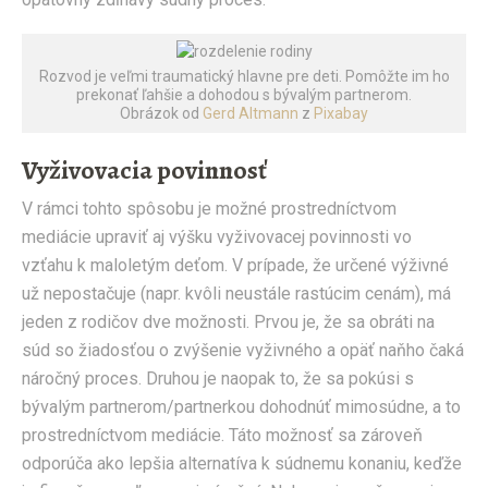
Rozvod je veľmi traumatický hlavne pre deti. Pomôžte im ho
prekonať ľahšie a dohodou s bývalým partnerom.
Obrázok od
Gerd Altmann
z
Pixabay
Vyživovacia povinnosť
V rámci tohto spôsobu je možné prostredníctvom
mediácie upraviť aj výšku vyživovacej povinnosti vo
vzťahu k maloletým deťom. V prípade, že určené výživné
už nepostačuje (napr. kvôli neustále rastúcim cenám), má
jeden z rodičov dve možnosti. Prvou je, že sa obráti na
súd so žiadosťou o zvýšenie vyživného a opäť naňho čaká
náročný proces. Druhou je naopak to, že sa pokúsi s
bývalým partnerom/partnerkou dohodnúť mimosúdne, a to
prostredníctvom mediácie. Táto možnosť sa zároveň
odporúča ako lepšia alternatíva k súdnemu konaniu, keďže