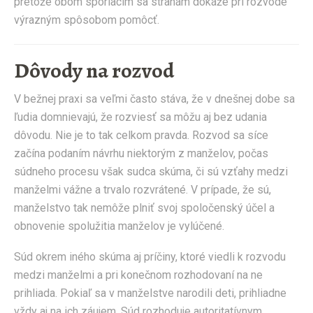
pretože obom sporiacim sa stranám dokáže pri rozvode
výrazným spôsobom pomôcť.
Dôvody na rozvod
V bežnej praxi sa veľmi často stáva, že v dnešnej dobe sa
ľudia domnievajú, že rozviesť sa môžu aj bez udania
dôvodu. Nie je to tak celkom pravda. Rozvod sa síce
začína podaním návrhu niektorým z manželov, počas
súdneho procesu však sudca skúma, či sú vzťahy medzi
manželmi vážne a trvalo rozvrátené. V prípade, že sú,
manželstvo tak nemôže plniť svoj spoločenský účel a
obnovenie spolužitia manželov je vylúčené.
Súd okrem iného skúma aj príčiny, ktoré viedli k rozvodu
medzi manželmi a pri konečnom rozhodovaní na ne
prihliada. Pokiaľ sa v manželstve narodili deti, prihliadne
vždy aj na ich záujem. Súd rozhoduje autoritatívnym