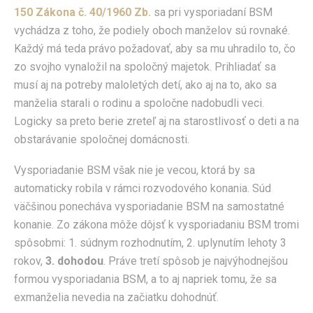
150 Zákona č. 40/1960 Zb.
sa pri vysporiadaní BSM
vychádza z toho, že podiely oboch manželov sú rovnaké.
Každý má teda právo požadovať, aby sa mu uhradilo to, čo
zo svojho vynaložil na spoločný majetok. Prihliadať sa
musí aj na potreby maloletých detí, ako aj na to, ako sa
manželia starali o rodinu a spoločne nadobudli veci.
Logicky sa preto berie zreteľ aj na starostlivosť o deti a na
obstarávanie spoločnej domácnosti.
Vysporiadanie BSM však nie je vecou, ktorá by sa
automaticky robila v rámci rozvodového konania. Súd
väčšinou ponecháva vysporiadanie BSM na samostatné
konanie. Zo zákona môže dôjsť k vysporiadaniu BSM tromi
spôsobmi: 1. súdnym rozhodnutím, 2. uplynutím lehoty 3
rokov,
3. dohodou
. Práve tretí spôsob je najvýhodnejšou
formou vysporiadania BSM, a to aj napriek tomu, že sa
exmanželia nevedia na začiatku dohodnúť.