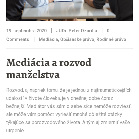
|
|
19. septembra 2020
JUDr. Peter Dzurilla
0
|
Comments
Mediácia
,
Občianske právo
,
Rodinné právo
Mediácia a rozvod
manželstva
Rozvod, aj napriek tomu, že je jednou z najtraumatickejších
udalostí v živote človeka, je v dnešnej dobe čoraz
bežnejší. Mediátor vás sám o sebe síce nemôže rozviesť,
ale môže vám pomôcť vyriešiť mnohé dôležité otázky
týkajúce sa porozvodového života. A tým aj zmierniť vaše
utrpenie.