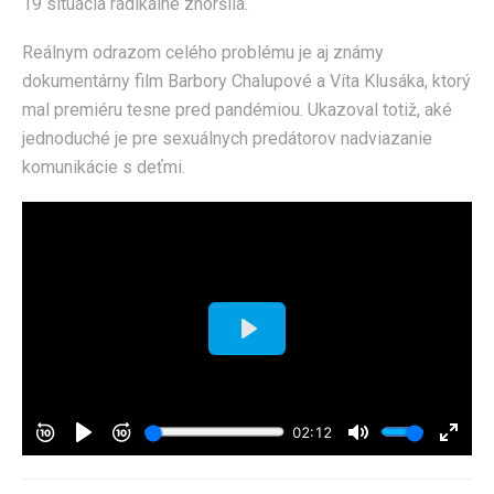
19 situácia radikálne zhoršila.
Reálnym odrazom celého problému je aj známy
dokumentárny film Barbory Chalupové a Víta Klusáka, ktorý
mal premiéru tesne pred pandémiou. Ukazoval totiž, aké
jednoduché je pre sexuálnych predátorov nadviazanie
komunikácie s deťmi.