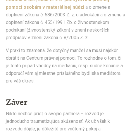
pomoci osobám v materiálnej núdzi
a o zmene a
doplnení zákona č. 586/2003 Z. z. o advokácii a o zmene a
doplnení zákona č. 455/1991 Zb. o živnostenskom
podnikaní (živnostenský zákon) v znení neskorších
predpisov v znení zákona č. 8/2005 Z. z.
V praxi to znamená, že dotyčný manžel sa musí najskôr
obrátiť na Centrum právnej pomoci. To rozhodne o tom, či
je tento prípad vhodný na mediáciu, resp. súdne konanie a
odporučí vám aj miestne príslušného bydliska mediátora
pre váš okres.
Záver
Nikto nechce prísť o svojho partnera – rozvod je
jednoducho traumatizujúca skúsenosť. Ak už však k
rozvodu dôjde, je dôležité pre vnútorný pokoj a