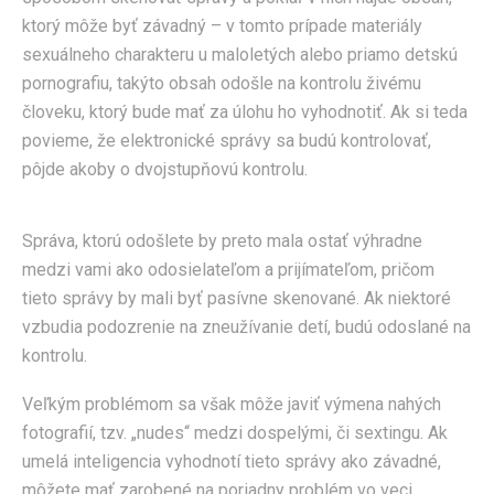
ktorý môže byť závadný – v tomto prípade materiály
sexuálneho charakteru u maloletých alebo priamo detskú
pornografiu, takýto obsah odošle na kontrolu živému
človeku, ktorý bude mať za úlohu ho vyhodnotiť. Ak si teda
povieme, že elektronické správy sa budú kontrolovať,
pôjde akoby o dvojstupňovú kontrolu.
Správa, ktorú odošlete by preto mala ostať výhradne
medzi vami ako odosielateľom a prijímateľom, pričom
tieto správy by mali byť pasívne skenované. Ak niektoré
vzbudia podozrenie na zneužívanie detí, budú odoslané na
kontrolu.
Veľkým problémom sa však môže javiť výmena nahých
fotografií, tzv. „nudes“ medzi dospelými, či sextingu. Ak
umelá inteligencia vyhodnotí tieto správy ako závadné,
môžete mať zarobené na poriadny problém vo veci