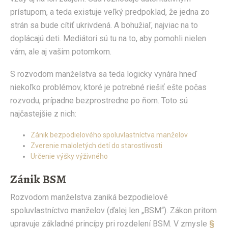
prístupom, a teda existuje veľký predpoklad, že jedna zo
strán sa bude cítiť ukrivdená. A bohužiaľ, najviac na to
doplácajú deti. Mediátori sú tu na to, aby pomohli nielen
vám, ale aj vašim potomkom.
S rozvodom manželstva sa teda logicky vynára hneď
niekoľko problémov, ktoré je potrebné riešiť ešte počas
rozvodu, prípadne bezprostredne po ňom. Toto sú
najčastejšie z nich:
Zánik bezpodielového spoluvlastníctva manželov
Zverenie maloletých detí do starostlivosti
Určenie výšky výživného
Zánik BSM
Rozvodom manželstva zaniká bezpodielové
spoluvlastníctvo manželov (ďalej len „BSM“). Zákon pritom
upravuje základné princípy pri rozdelení BSM. V zmysle
§