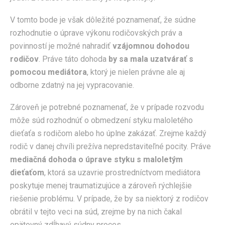
V tomto bode je však dôležité poznamenať, že súdne
rozhodnutie o úprave výkonu rodičovských práv a
povinností je možné nahradiť
vzájomnou dohodou
rodičov
. Práve táto dohoda
by sa mala uzatvárať s
pomocou mediátora
, ktorý je nielen právne ale aj
odborne zdatný na jej vypracovanie.
Zároveň je potrebné poznamenať, že v prípade rozvodu
môže súd rozhodnúť o obmedzení styku maloletého
dieťaťa s rodičom alebo ho úplne zakázať. Zrejme každý
rodič v danej chvíli prežíva nepredstaviteľné pocity. Práve
mediačná dohoda o úprave styku s maloletým
dieťaťom
, ktorá sa uzavrie prostredníctvom mediátora
poskytuje menej traumatizujúce a zároveň rýchlejšie
riešenie problému. V prípade, že by sa niektorý z rodičov
obrátil v tejto veci na súd, zrejme by na nich čakal
opätovný zdĺhavý súdny proces.