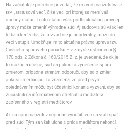
Na začiatok je potrebné povedať, že rozvod manželstva je
tzv. „statusová vec“, čiže vec, pri ktorej sa mení váš
osobný status. Tento status však podľa aktuálnej právnej
úpravy môže zmeniť výhradne súd. Aj sudcovia sú však len
ľudia a keď vidia, že rozvod nie je neodvratný, môžu do
veci vstúpiť. Umožňuje im to aktuálna právna úprava tzv.
Civilného sporového poriadku – v zmysle ustanovení §
170 ods. 2 Zákona č. 160/2015 Z. z. je uvedené, že ak je
to možné a účelné, súd sa pokúsi o vyriešenie sporu
zmierom, prípadne stranám odporučí, aby sa o zmier
pokúsili mediáciou. To znamená, že pred prvým
pojednávaním môžu byť účastníci konania vyzvaní, aby sa
zúčastnili na informatívnom stretnutí u mediátora
zapísaného v registri mediátorov.
Ak sa spor manželov nepodarí vyriešiť, vec sa vráti späť
pred súd. Tým sa však úloha a práca mediátora nekončí,