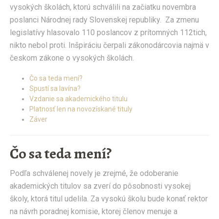
vysokých školách, ktorú schválili na začiatku novembra
poslanci Národnej rady Slovenskej republiky. Za zmenu
legislatívy hlasovalo 110 poslancov z prítomných 112tich,
nikto nebol proti. Inšpiráciu čerpali zákonodárcovia najmä v
českom zákone o vysokých školách.
Čo sa teda mení?
Spustí sa lavína?
Vzdanie sa akademického titulu
Platnosť len na novozískané tituly
Záver
Čo sa teda mení?
Podľa schválenej novely je zrejmé, že odoberanie
akademických titulov sa zverí do pôsobnosti vysokej
školy, ktorá titul udelila. Za vysokú školu bude konať rektor
na návrh poradnej komisie, ktorej členov menuje a