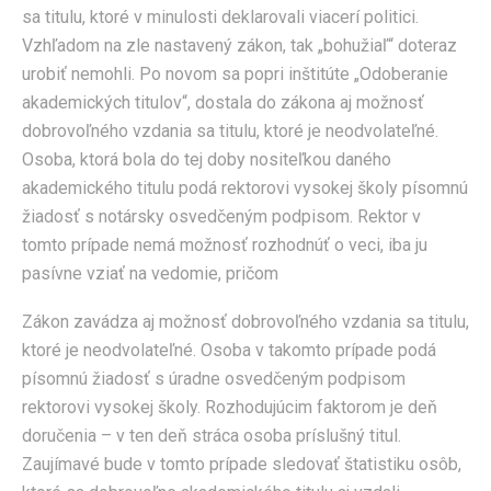
sa titulu, ktoré v minulosti deklarovali viacerí politici.
Vzhľadom na zle nastavený zákon, tak „bohužiaľ“ doteraz
urobiť nemohli. Po novom sa popri inštitúte „Odoberanie
akademických titulov“, dostala do zákona aj možnosť
dobrovoľného vzdania sa titulu, ktoré je neodvolateľné.
Osoba, ktorá bola do tej doby nositeľkou daného
akademického titulu podá rektorovi vysokej školy písomnú
žiadosť s notársky osvedčeným podpisom. Rektor v
tomto prípade nemá možnosť rozhodnúť o veci, iba ju
pasívne vziať na vedomie, pričom
Zákon zavádza aj možnosť dobrovoľného vzdania sa titulu,
ktoré je neodvolateľné. Osoba v takomto prípade podá
písomnú žiadosť s úradne osvedčeným podpisom
rektorovi vysokej školy. Rozhodujúcim faktorom je deň
doručenia – v ten deň stráca osoba príslušný titul.
Zaujímavé bude v tomto prípade sledovať štatistiku osôb,