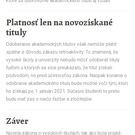
ktoré sa dobrovoľne akademického titulu aj vzdali.
Platnosť len na novozískané
tituly
Odoberanie akademických titulov však nemôže platiť
spätne z dôvodu zákazu retroaktivity. To znamená, že
vysoké školy a univerzity nebudú môcť odoberať tituly
ľuďom u ktorých sa síce preukázalo, že titul získali
podvodom, no pred účinnosťou zákona. Naopak konanie o
odobranie akademického titulu bude možné voči tým, ktorí
ho získajú po 1. januári 2021. Súčasní študenti to preto
budú mať zas o niečo ťažšie a zložitejšie.
Záver
Novela zákona o vysokých školách, tak ako bola prijatá