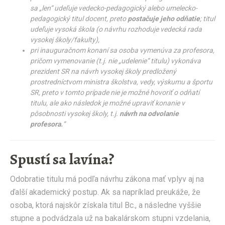
sa „len“ udeľuje vedecko-pedagogický alebo umelecko-
pedagogický titul docent, preto
postačuje jeho odňatie
; titul
udeľuje vysoká škola (o návrhu rozhoduje vedecká rada
vysokej školy/fakulty),
pri inauguračnom konaní sa osoba vymenúva za profesora,
pričom vymenovanie (t.j. nie „udelenie“ titulu) vykonáva
prezident SR na návrh vysokej školy predložený
prostredníctvom ministra školstva, vedy, výskumu a športu
SR, preto v tomto prípade nie je možné hovoriť o odňatí
titulu, ale ako následok je možné upraviť konanie v
pôsobnosti vysokej školy, t.j.
návrh na odvolanie
profesora.
“
Spustí sa lavína?
Odobratie titulu má podľa návrhu zákona mať vplyv aj na
ďalší akademický postup. Ak sa napríklad preukáže, že
osoba, ktorá najskôr získala titul Bc., a následne vyššie
stupne a podvádzala už na bakalárskom stupni vzdelania,