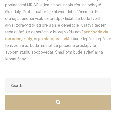
poslancami NR SR je len slabou náplasťou na odkryté
škandály. Problematická je hlavne doba účinnosti. Na
druhej strane sa však dá predpokladať, že bude tvoriť
akýsi zdravý základ pre ďalšie generácie. Ostáva tak len
teda dúfať, že generácia z ktorej vzídu noví
predsedovia
národnej rady
, či
predsedovia vlád
bude lepšia. Lepšia v
tom, že sa už budú musieť za prípadné prešľapy pri
svojom štúdiu zodpovedať. Snáď tým bude svitať aj na
lepšie časy.
Search
for: