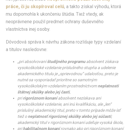
práce, či ju skopíroval celú
, a takto získal výhodu, ktorá
mu dopomohla k ukončeniu štúdia. Tiež vtedy, ak
neoprávnene použil predmet ochrany duševného
vlastníctva inej osoby.
Dôvodová správa k návrhu zákona rozlišuje typy vzdelaní
a titulov nasledovne:
„pri absolvovaní
študijného programu
absolvent získava
vysokoškolské vzdelanie príslušného stupňa a udelenie
akademického titulu je „sprievodnou“ udalosťou, preto je
nutné sa vysporiadať prioritne so samotným
vysokoškolským vzdelaním prostredníctvom
neplatnosti
štátnej skúšky alebo jej časti
,
pri
rigoróznom konaní
absolvent nezískava ani
vysokoškolské vzdelanie, ani inú kvalifikáciu, ale „len“
príslušný akademický titul, preto v tomto prípade môže ísť
tiež o
neplatnosť rigoróznej skúšky alebo jej súčasti
;
akademický titul v rigoróznom konaní udeľuje vysoká škola,
pri
habilitačnom konaní
rovnako ako pri rigoróznom konaní