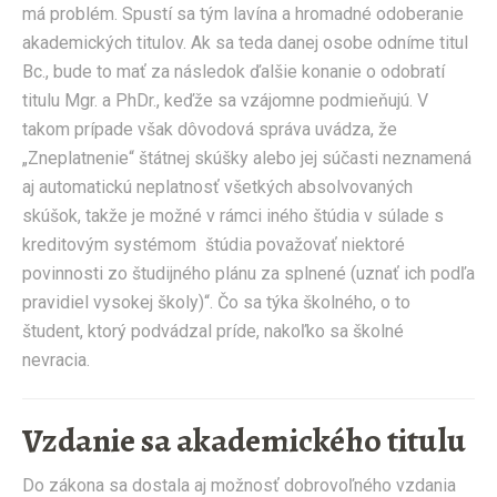
má problém. Spustí sa tým lavína a hromadné odoberanie
akademických titulov. Ak sa teda danej osobe odníme titul
Bc., bude to mať za následok ďalšie konanie o odobratí
titulu Mgr. a PhDr., keďže sa vzájomne podmieňujú. V
takom prípade však dôvodová správa uvádza, že
„Zneplatnenie“ štátnej skúšky alebo jej súčasti neznamená
aj automatickú neplatnosť všetkých absolvovaných
skúšok, takže je možné v rámci iného štúdia v súlade s
kreditovým systémom štúdia považovať niektoré
povinnosti zo študijného plánu za splnené (uznať ich podľa
pravidiel vysokej školy)“. Čo sa týka školného, o to
študent, ktorý podvádzal príde, nakoľko sa školné
nevracia.
Vzdanie sa akademického titulu
Do zákona sa dostala aj možnosť dobrovoľného vzdania